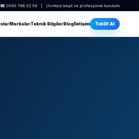
☎ 0540 768 52 54 | Ücretsiz keşif ve profesyonel kurulum
slar
Markalar
Teknik Bilgiler
Blog
İletişim
Teklif Al