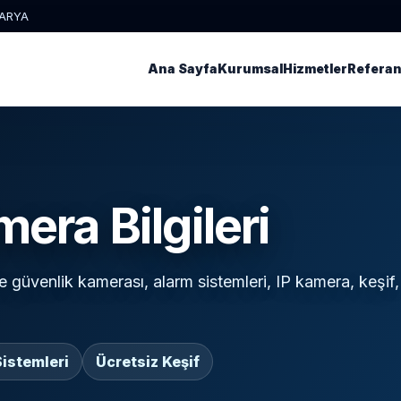
KARYA
Ana Sayfa
Kurumsal
Hizmetler
Referan
era Bilgileri
 güvenlik kamerası, alarm sistemleri, IP kamera, keşif,
istemleri
Ücretsiz Keşif