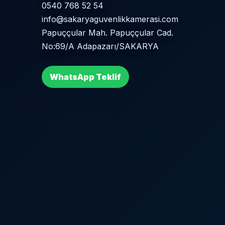
0540 768 52 54
info@sakaryaguvenlikkamerasi.com
Papuççular Mah. Papuççular Cad.
No:69/A Adapazarı/SAKARYA
WhatsApp Teklif