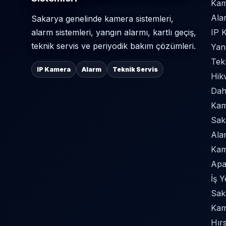
Kam
Ala
Sakarya genelinde kamera sistemleri,
alarm sistemleri, yangın alarmı, kartlı geçiş,
IP 
teknik servis ve periyodik bakım çözümleri.
Yan
Tek
IP Kamera
Alarm
Teknik Servis
Hik
Dah
Kame
Sak
Ala
Kam
Apa
İş 
Sak
Kam
Hır