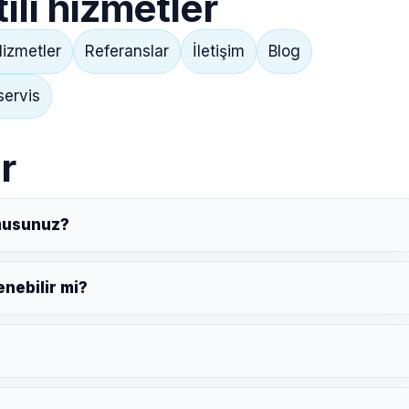
lı hizmetler
izmetler
Referanslar
İletişim
Blog
servis
r
musunuz?
nebilir mi?