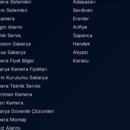
era Sistemleri
Adapazarı
rm Sistemleri
Serdivan
Kamera
Erenler
gın Alarmı
Arifiye
nik Servis
Sapanca
vision Sakarya
Hendek
ua Sakarya
Akyazı
ra Fiyat Bilgisi
Karasu
arya Kamera Fiyatları
rm Kurulumu Sakarya
era Teknik Servisi
rtman Kamera
Yeri Kamera
arya Güvenlik Çözümleri
era Montajı
sız Alarmı