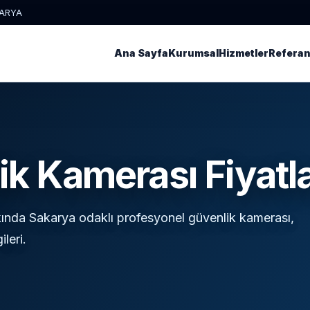
KARYA
Ana Sayfa
Kurumsal
Hizmetler
Referan
k Kamerası Fiyatl
ında Sakarya odaklı profesyonel güvenlik kamerası,
ileri.