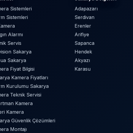
era Sistemleri
Adapazarı
rm Sistemleri
Serdivan
Kamera
Erenler
gın Alarmı
Arifiye
nik Servis
Sapanca
vision Sakarya
Hendek
ua Sakarya
Akyazı
ra Fiyat Bilgisi
Karasu
arya Kamera Fiyatları
rm Kurulumu Sakarya
era Teknik Servisi
rtman Kamera
Yeri Kamera
arya Güvenlik Çözümleri
era Montajı