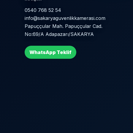
0540 768 52 54
info@sakaryaguvenlikkamerasi.com
Papuççular Mah. Papuççular Cad.
No:69/A Adapazarı/SAKARYA
WhatsApp Teklif