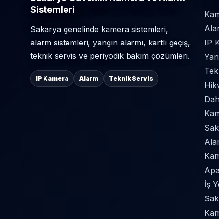
Sistemleri
Kam
Ala
Sakarya genelinde kamera sistemleri,
alarm sistemleri, yangın alarmı, kartlı geçiş,
IP 
teknik servis ve periyodik bakım çözümleri.
Yan
Tek
IP Kamera
Alarm
Teknik Servis
Hik
Dah
Kame
Sak
Ala
Kam
Apa
İş 
Sak
Kam