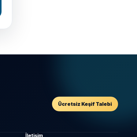
Ücretsiz Keşif Talebi
İletişim