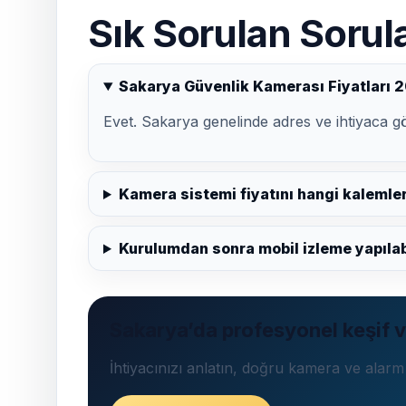
Sık Sorulan Sorul
Sakarya Güvenlik Kamerası Fiyatları 20
Evet. Sakarya genelinde adres ve ihtiyaca gör
Kamera sistemi fiyatını hangi kalemler
Kurulumdan sonra mobil izleme yapılab
Sakarya’da profesyonel keşif ve
İhtiyacınızı anlatın, doğru kamera ve alarm