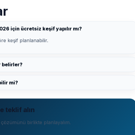
ar
26 için ücretsiz keşif yapılır mı?
e keşif planlanabilir.
 belirler?
ilir mi?
 teklif alın
 çözümünü birlikte planlayalım.