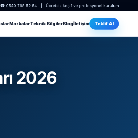
☎ 0540 768 52 54 | Ücretsiz keşif ve profesyonel kurulum
slar
Markalar
Teknik Bilgiler
Blog
İletişim
Teklif Al
arı 2026