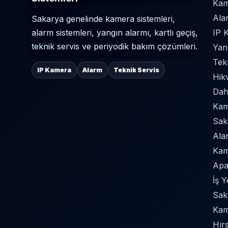
Kam
Ala
Sakarya genelinde kamera sistemleri,
alarm sistemleri, yangın alarmı, kartlı geçiş,
IP 
teknik servis ve periyodik bakım çözümleri.
Yan
Tek
IP Kamera
Alarm
Teknik Servis
Hik
Dah
Kame
Sak
Ala
Kam
Apa
İş 
Sak
Kam
Hır