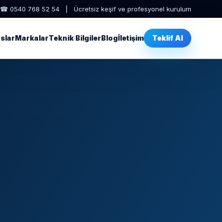
☎ 0540 768 52 54 | Ücretsiz keşif ve profesyonel kurulum
slar
Markalar
Teknik Bilgiler
Blog
İletişim
Teklif Al