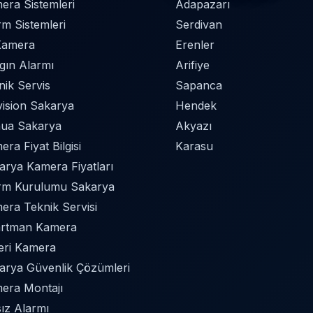
era Sistemleri
Adapazarı
rm Sistemleri
Serdivan
Kamera
Erenler
gın Alarmı
Arifiye
nik Servis
Sapanca
vision Sakarya
Hendek
ua Sakarya
Akyazı
ra Fiyat Bilgisi
Karasu
arya Kamera Fiyatları
rm Kurulumu Sakarya
era Teknik Servisi
rtman Kamera
Yeri Kamera
arya Güvenlik Çözümleri
era Montajı
sız Alarmı