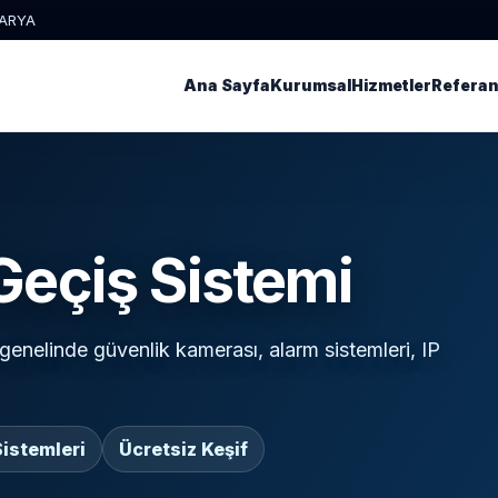
KARYA
Ana Sayfa
Kurumsal
Hizmetler
Referan
 Geçiş Sistemi
genelinde güvenlik kamerası, alarm sistemleri, IP
istemleri
Ücretsiz Keşif