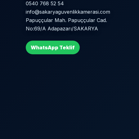
0540 768 52 54
info@sakaryaguvenlikkamerasi.com
Papuççular Mah. Papuççular Cad.
No:69/A Adapazarı/SAKARYA
WhatsApp Teklif