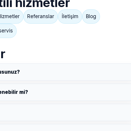
lı hizmetler
izmetler
Referanslar
İletişim
Blog
servis
r
musunuz?
nebilir mi?