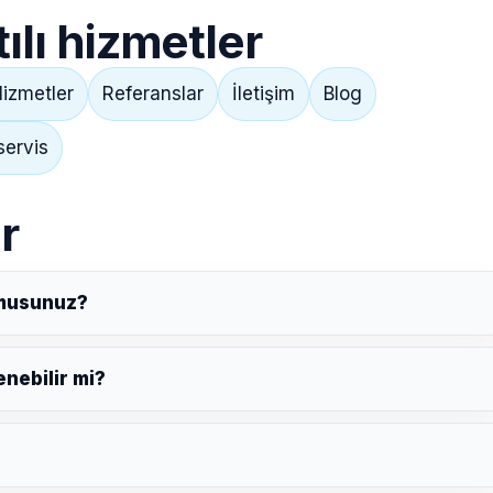
lı hizmetler
izmetler
Referanslar
İletişim
Blog
servis
r
 musunuz?
nebilir mi?