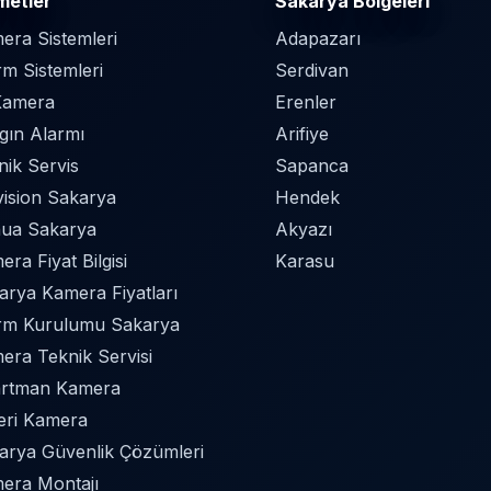
metler
Sakarya Bölgeleri
era Sistemleri
Adapazarı
rm Sistemleri
Serdivan
Kamera
Erenler
gın Alarmı
Arifiye
nik Servis
Sapanca
vision Sakarya
Hendek
ua Sakarya
Akyazı
ra Fiyat Bilgisi
Karasu
arya Kamera Fiyatları
rm Kurulumu Sakarya
era Teknik Servisi
rtman Kamera
Yeri Kamera
arya Güvenlik Çözümleri
era Montajı