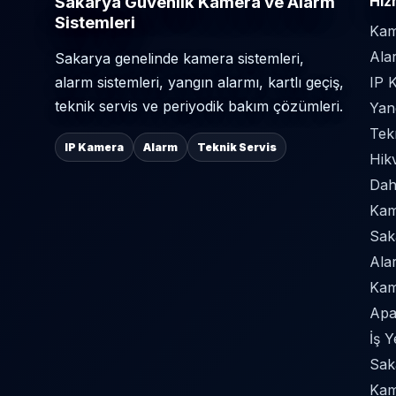
Sakarya Güvenlik Kamera ve Alarm
Hiz
Sistemleri
Kam
Ala
Sakarya genelinde kamera sistemleri,
alarm sistemleri, yangın alarmı, kartlı geçiş,
IP 
teknik servis ve periyodik bakım çözümleri.
Yan
Tek
IP Kamera
Alarm
Teknik Servis
Hik
Dah
Kame
Sak
Ala
Kam
Apa
İş 
Sak
Kam