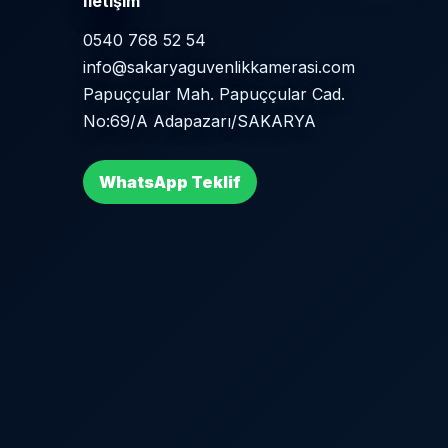
İletişim
0540 768 52 54
info@sakaryaguvenlikkamerasi.com
Papuççular Mah. Papuççular Cad.
No:69/A Adapazarı/SAKARYA
WhatsApp Teklif