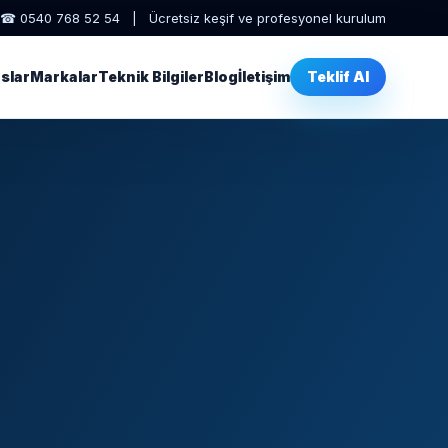
☎ 0540 768 52 54 | Ücretsiz keşif ve profesyonel kurulum
slar
Markalar
Teknik Bilgiler
Blog
İletişim
Teklif Al