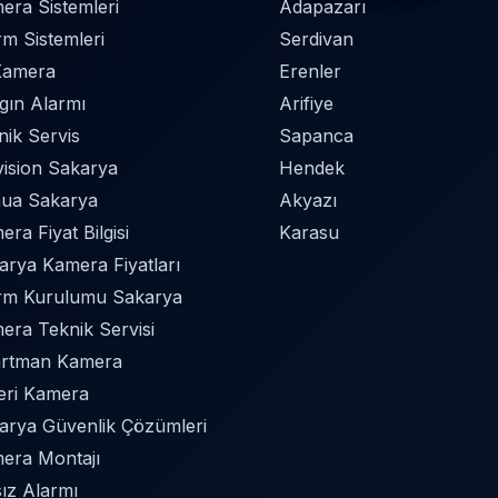
era Sistemleri
Adapazarı
rm Sistemleri
Serdivan
Kamera
Erenler
gın Alarmı
Arifiye
nik Servis
Sapanca
vision Sakarya
Hendek
ua Sakarya
Akyazı
ra Fiyat Bilgisi
Karasu
arya Kamera Fiyatları
rm Kurulumu Sakarya
era Teknik Servisi
rtman Kamera
Yeri Kamera
arya Güvenlik Çözümleri
era Montajı
sız Alarmı