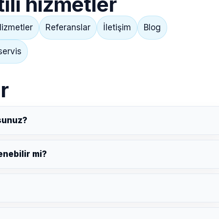
lı hizmetler
izmetler
Referanslar
İletişim
Blog
servis
r
sunuz?
nebilir mi?