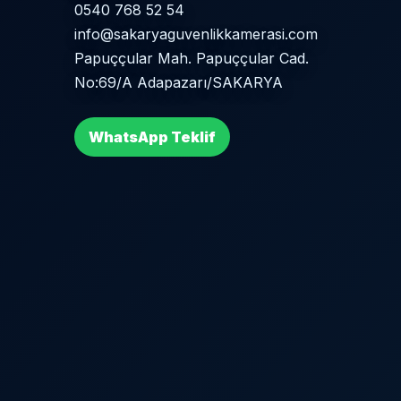
0540 768 52 54
info@sakaryaguvenlikkamerasi.com
Papuççular Mah. Papuççular Cad.
No:69/A Adapazarı/SAKARYA
WhatsApp Teklif