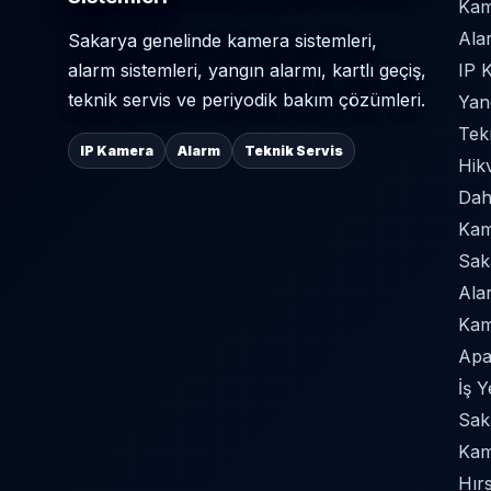
Kam
Ala
Sakarya genelinde kamera sistemleri,
alarm sistemleri, yangın alarmı, kartlı geçiş,
IP 
teknik servis ve periyodik bakım çözümleri.
Yan
Tek
IP Kamera
Alarm
Teknik Servis
Hik
Dah
Kame
Sak
Ala
Kam
Apa
İş 
Sak
Kam
Hır