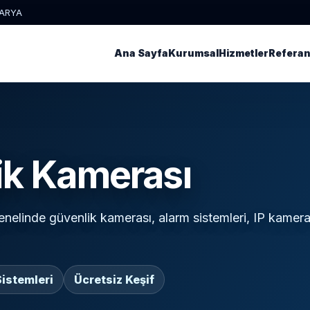
KARYA
Ana Sayfa
Kurumsal
Hizmetler
Referan
ik Kamerası
elinde güvenlik kamerası, alarm sistemleri, IP kamera
istemleri
Ücretsiz Keşif