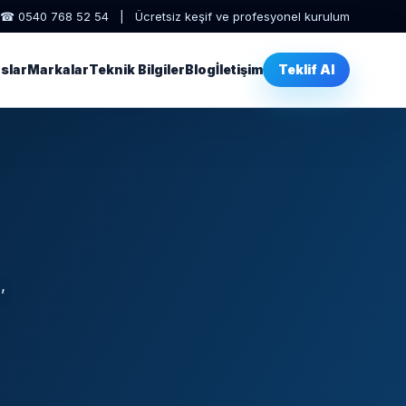
☎ 0540 768 52 54 | Ücretsiz keşif ve profesyonel kurulum
slar
Markalar
Teknik Bilgiler
Blog
İletişim
Teklif Al
,